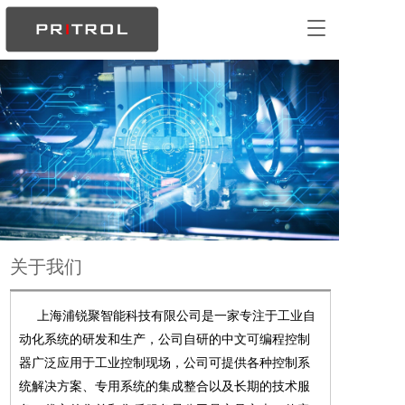
T
o
g
g
l
e
n
a
v
i
g
a
t
i
关于我们
o
n
     上海浦锐聚智能科技有限公司是一家专注于工业自
动化系统的研发和生产，公司自研的中文可编程控制
器广泛应用于工业控制现场，公司可提供各种控制系
统解决方案、专用系统的集成整合以及长期的技术服